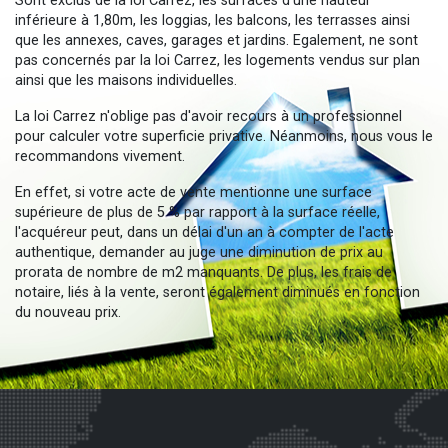
Sont exclus de la loi Carrez, les surfaces d'une hauteur
inférieure à 1,80m, les loggias, les balcons, les terrasses ainsi
que les annexes, caves, garages et jardins. Egalement, ne sont
pas concernés par la loi Carrez, les logements vendus sur plan
ainsi que les maisons individuelles.
La loi Carrez n'oblige pas d'avoir recours à un professionnel
pour calculer votre superficie privative. Néanmoins, nous vous le
recommandons vivement.
En effet, si votre acte de vente mentionne une surface
supérieure de plus de 5 % par rapport à la surface réelle,
l'acquéreur peut, dans un délai d'un an à compter de l'acte
authentique, demander au juge une diminution de prix au
prorata de nombre de m2 manquants. De plus, les frais de
notaire, liés à la vente, seront également diminués en fonction
du nouveau prix.